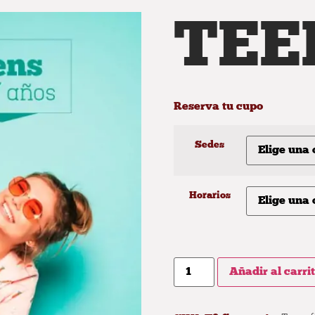
TEE
Reserva tu cupo
Sedes
Horarios
Añadir al carri