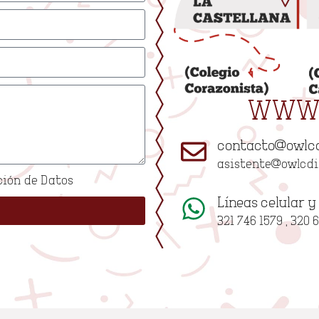
WWW.
contacto@owlc
asistente@owlcd
ción de Datos
Líneas celular 
321 746 1579 , 320 