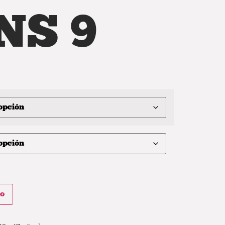
NS 9
to