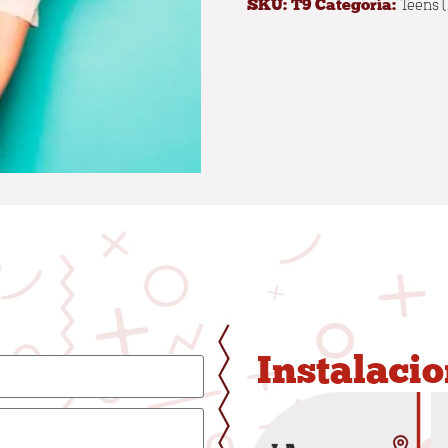
Teens (
SKU:
T9
Categoría:
Instalacio