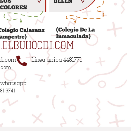
ELBUHOCDI.COM
di.com
Línea única 4481771
i.com
y whatsapp:
681 9741